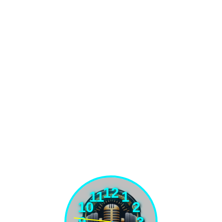
12
11
1
10
2
9
3